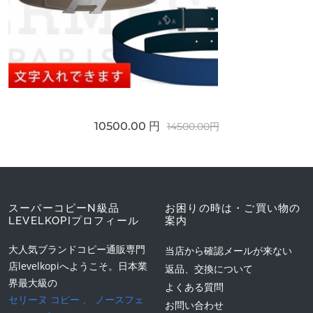
10500.00 円
14500.00円
スーパーコピーN級品
お困りの時は・ご買い物の
LEVELKOPIプロフィール
案内
大人気ブランドコピー通販専門
当店から確認メールが来ない
店levelkopiへようこそ。日本業
返品、交換について
界最大級の
よくある質問
セリーヌ コピー
、
ノースフェ
お問い合わせ