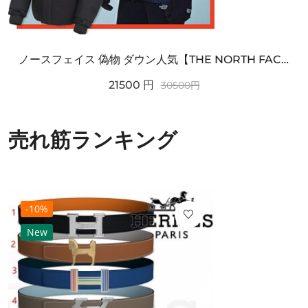
ノースフェイス 偽物 ダウン人気【THE NORTH FACE】M'S 7 SUMMIT HIM...
21500
円
30500
円
売れ筋ランキング
-10%
New