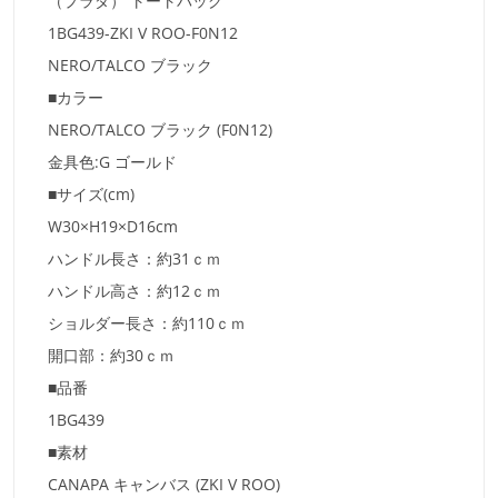
（プラダ） トートバッグ
1BG439-ZKI V ROO-F0N12
NERO/TALCO ブラック
■カラー
NERO/TALCO ブラック (F0N12)
金具色:G ゴールド
■サイズ(cm)
W30×H19×D16cm
ハンドル長さ：約31ｃｍ
ハンドル高さ：約12ｃｍ
ショルダー長さ：約110ｃｍ
開口部：約30ｃｍ
■品番
1BG439
■素材
CANAPA キャンバス (ZKI V ROO)