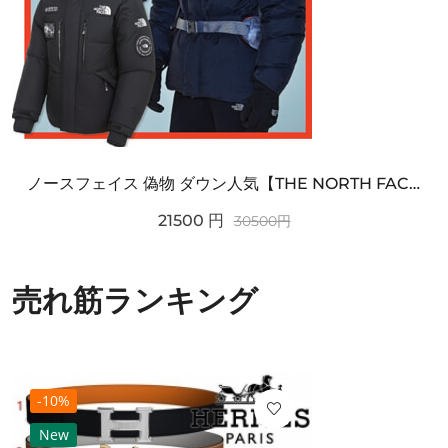
ノースフェイス 偽物 ダウン人気【THE NORTH FACE】M'S 7 SUMMIT HIM...
21500
円
30500
円
売れ筋ランキング
-10%
New