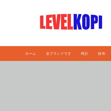
ホーム
全ブランドです
時計
財布