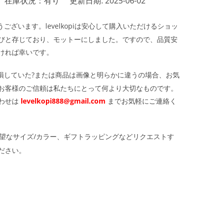
在庫状況：有り
更新日期: 2025-06-02
ざいます。levelkopiは安心して購入いただけるショッ
びと存じており、モットーにしました。ですので、品質安
ければ幸いです。
損していた?または商品は画像と明らかに違うの場合、お気
お客様のご信頼は私たちにとって何より大切なものです。
わせは
levelkopi888@gmail.com
までお気軽にご連絡く
望なサイズ/カラー、ギフトラッピングなどリクエストす
ださい。