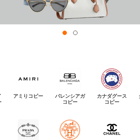
イ
アミりコピー
バレンシアガ
カナダグース
ー
コピー
コピー