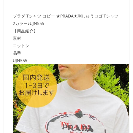
プラダ Tシャツ コピー ★PRADA★刺しゅうロゴ Tシャツ
2カラー♪UJN555
【商品紹介】
素材
コットン
品番
UJN555