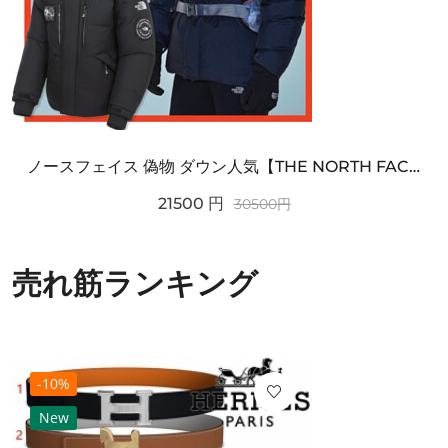
ノースフェイス 偽物 ダウン人気【THE NORTH FACE】M'S 7 SUMMIT HIM...
21500
円
30500
円
売れ筋ランキング
-10%
New