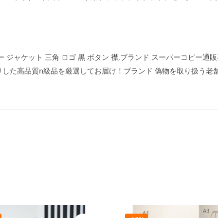
ジャケット 三角 ロゴ 黒 ボタン 襟,ブランド スーパーコピー通販専門
りした高品質n級品を厳選してお届け！ブランド 偽物を取り扱う老