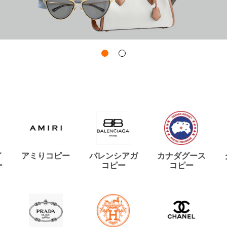
イ
アミりコピー
バレンシアガ
カナダグース
ー
コピー
コピー