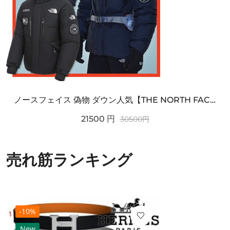
ノースフェイス 偽物 ダウン人気【THE NORTH FACE】M'S 7 SUMMIT HIM...
21500
円
30500
円
売れ筋ランキング
-10%
New