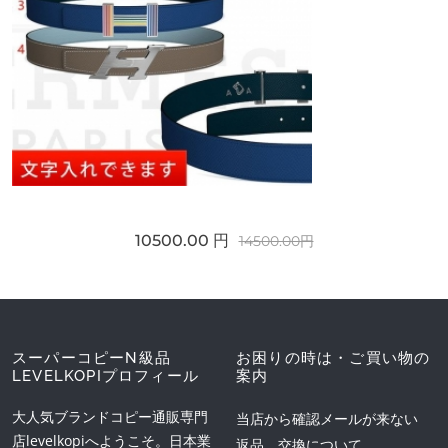
10500.00 円
14500.00円
スーパーコピーN級品
お困りの時は・ご買い物の
LEVELKOPIプロフィール
案内
大人気ブランドコピー通販専門
当店から確認メールが来ない
店levelkopiへようこそ。日本業
返品、交換について