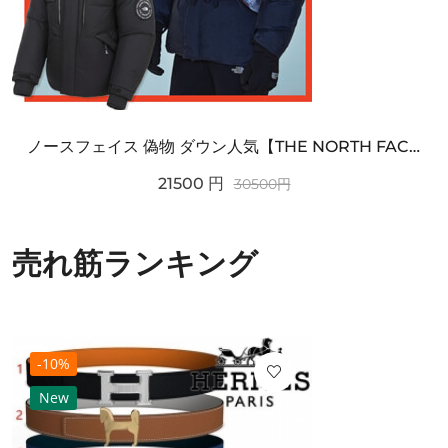
ノースフェイス 偽物 ダウン人気【THE NORTH FACE】M'S 7 SUMMIT HIM...
21500
円
30500
円
売れ筋ランキング
-10%
New