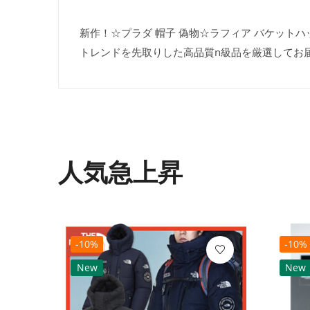
新作！☆プラダ 帽子 偽物☆ラフィア バケットハッ
トレンドを先取りした高品質n級品を厳選してお
人気急上昇
-10%
-10%
New
New