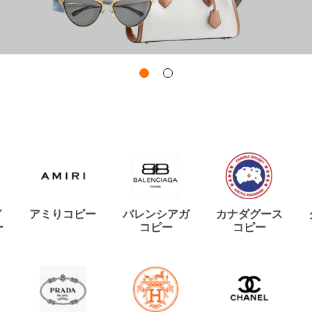
イ
アミりコピー
バレンシアガ
カナダグース
ー
コピー
コピー