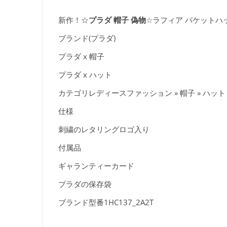
新作！☆
プラダ 帽子 偽物
☆ラフィア バケットハ
ブランド(プラダ)
プラダ x 帽子
プラダ x ハット
カテゴリレディースファッション » 帽子 » ハット
仕様
刺繍のレタリングロゴ入り
付属品
ギャランティーカード
プラダの保存袋
ブランド型番1HC137_2A2T