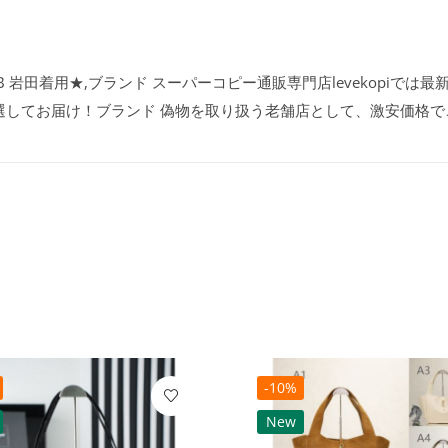
B 岩田着用★,ブランド スーパーコピー通販専門店levekopiでは最
選してお届け！ブランド 偽物を取り扱う老舗店として、激安価格で
-10%
New