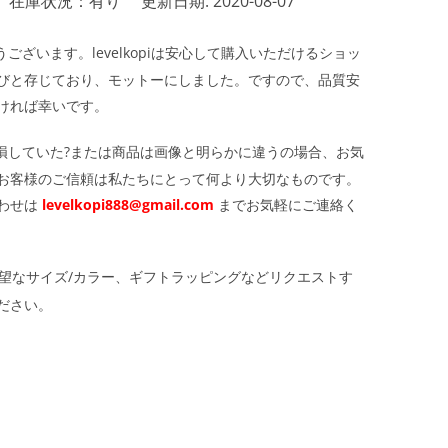
在庫状況：有り
更新日期: 2020-08-07
ざいます。levelkopiは安心して購入いただけるショッ
びと存じており、モットーにしました。ですので、品質安
ければ幸いです。
損していた?または商品は画像と明らかに違うの場合、お気
お客様のご信頼は私たちにとって何より大切なものです。
わせは
levelkopi888@gmail.com
までお気軽にご連絡く
望なサイズ/カラー、ギフトラッピングなどリクエストす
ださい。