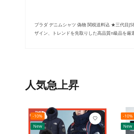
プラダ デニムシャツ 偽物 関税送料込 ★三代目JS
ザイン、トレンドを先取りした高品質n級品を厳
人気急上昇
-10%
-10%
New
New