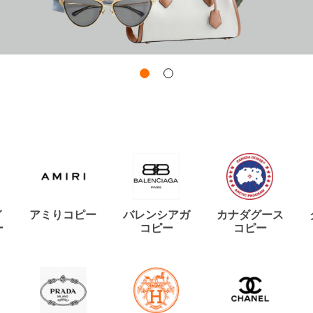
イ
アミりコピー
バレンシアガ
カナダグース
ー
コピー
コピー