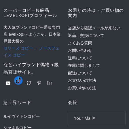
スーパーコピーN級品
お困りの時は・ご買い物の
LEVELKOPIプロフィール
案内
大人気ブランドコピー通販専門
当店から確認メールが来ない
店levelkopiへようこそ。日本業
返品、交換について
界最大級の
よくある質問
セリーヌ コピー
、
ノースフェ
お問い合わせ
イス コピー
送料について
などハイブランド偽物ｎ級
在庫に関しまして
品直販サイト。
配送について
お支払いの方法
お買い物の方法
急上昇ワード
会報
ルイヴィトンコピー
シャネルコピー