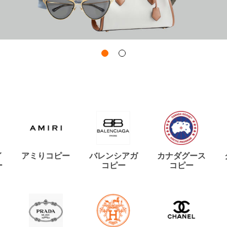
イ
アミりコピー
バレンシアガ
カナダグース
ー
コピー
コピー