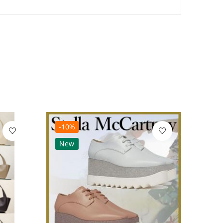
-10%
-10
New
Ne