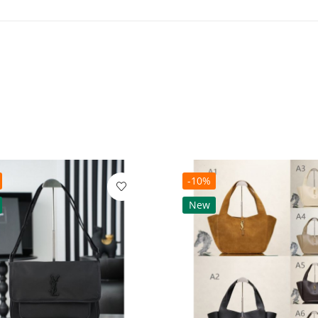
-10%
New