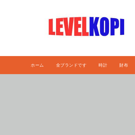
ホーム
全ブランドです
時計
財布