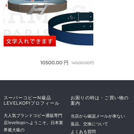
10500.00 円
14500.00円
スーパーコピーN級品
お困りの時は・ご買い物の
LEVELKOPIプロフィール
案内
大人気ブランドコピー通販専門
当店から確認メールが来ない
店levelkopiへようこそ。日本業
返品、交換について
界最大級の
よくある質問