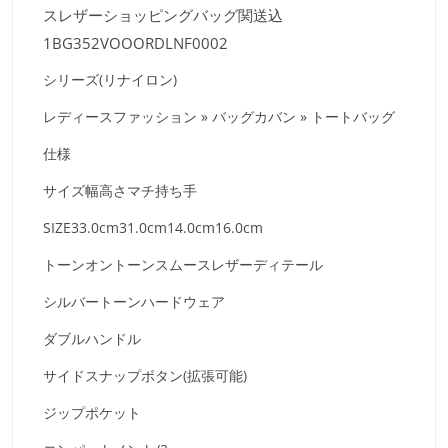
スレザーショッピングバッグ関送込
1BG352VOOORDLNF0002
シリーズ(リナイロン)
レディースファッション » バッグカバン » トートバッグ
仕様
サイズ
幅
高さ
マチ
持ち手
SIZE
33.0cm
31.0cm
14.0cm
16.0cm
トーンオントーンスムースレザーディテール
シルバートーンハードウェア
ダブルハンドル
サイドスナップボタン(拡張可能)
ジップポケット