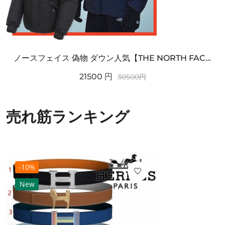
ノースフェイス 偽物 ダウン人気【THE NORTH FACE】M'S 7 SUMMIT HIM...
21500
円
30500
円
売れ筋ランキング
-10%
New