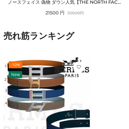
ノースフェイス 偽物 ダウン人気【THE NORTH FACE】M'S 7 SUMMIT HIM...
21500
円
30500
円
売れ筋ランキング
-10%
New