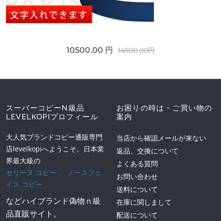
10500.00 円
14500.00円
スーパーコピーN級品
お困りの時は・ご買い物の
LEVELKOPIプロフィール
案内
大人気ブランドコピー通販専門
当店から確認メールが来ない
店levelkopiへようこそ。日本業
返品、交換について
界最大級の
よくある質問
セリーヌ コピー
、
ノースフェ
お問い合わせ
イス コピー
送料について
などハイブランド偽物ｎ級
在庫に関しまして
品直販サイト。
配送について