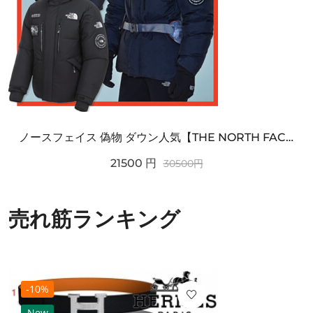
ノースフェイス 偽物 ダウン人気【THE NORTH FACE】M'S 7 SUMMIT HIM...
21500
円
30500
円
売れ筋ランキング
-10%
New