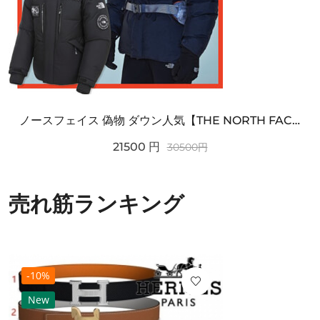
ノースフェイス 偽物 ダウン人気【THE NORTH FACE】M'S 7 SUMMIT HIM...
21500
円
30500
円
売れ筋ランキング
-10%
New