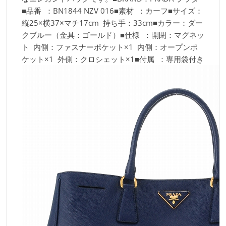
■品番 ：BN1844 NZV 016■素材 ：カーフ■サイズ：
縦25×横37×マチ17cm 持ち手：33cm■カラー：ダー
クブルー（金具：ゴールド）■仕様 ：開閉：マグネッ
ト 内側：ファスナーポケット×1 内側：オープンポ
ケット×1 外側：クロシェット×1■付属 ：専用袋付き