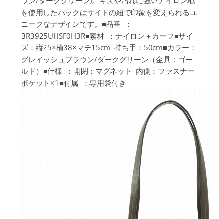
ウン/ダークグリーン)。キズや汚れに強いナイロン地
を使用したバックはサイドの紐で印象を変えられるユ
ニークなデザインです。■品番 ：
BR3925UHSF0H3R■素材 ：ナイロン＋カーフ■サイ
ズ：縦25×横38×マチ15cm 持ち手：50cm■カラー：
グレイッシュブラウン/ダークグリーン（金具：ゴー
ルド）■仕様 ：開閉：マグネット 内側：ファスナー
ポケット×1■付属 ：専用袋付き