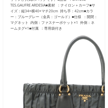
TES.GAUFRE ARDESIA■素材 ：ナイロン＋カーフ■サ
イズ：縦34×横40×マチ20cm 持ち手：42cm■カラ
ー：ブルーグレー（金具：ゴールド）■仕様 ：開閉：
マグネット 内側：ファスナーポケット×1 外側：ネ
ームタグ×1■付属 ：専用袋付き