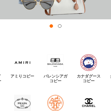
イ
アミりコピー
バレンシアガ
カナダグース
ー
コピー
コピー