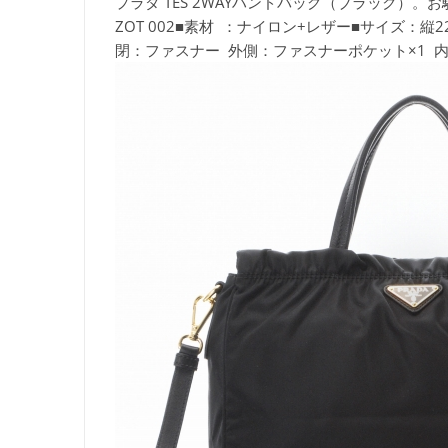
プラダ TES 2WAYハンドバッグ（ブラック）。
ZOT 002■素材 ：ナイロン+レザー■サイズ：縦
閉：ファスナー 外側：ファスナーポケット×1 内