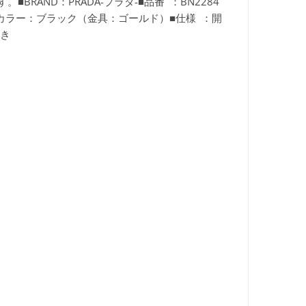
RAND：PRADA-プラダ-■品番 ：BN2284
8cm■カラー：ブラック（金具：ゴールド）■仕様 ：開
付き