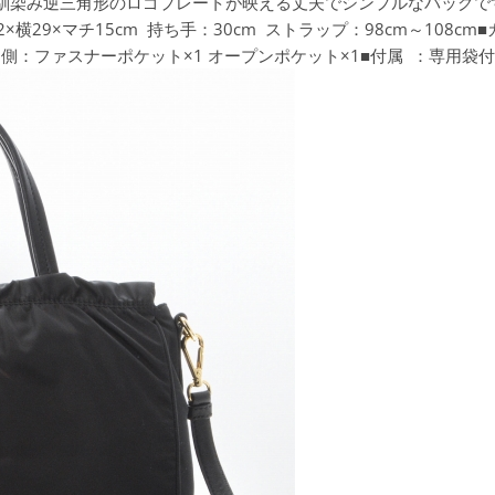
お馴染み逆三角形のロゴプレートが映える丈夫でシンプルなバッグです。■B
22×横29×マチ15cm 持ち手：30cm ストラップ：98cm～10
側：ファスナーポケット×1 オープンポケット×1■付属 ：専用袋