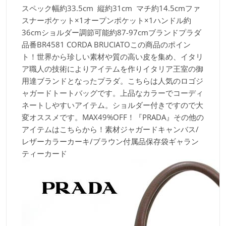
スペック
幅約33.5cm 縦約31cm マチ約14.5cmファ
スナーポケット×1オープンポケット×1ハンドル約
36cmショルダー調節可能約87-97cmブランド
プラダ
品番
BR4581 CORDA BRUCIATOこの商品のポイン
ト！
世界から珍しい素材や質の高い皮を集め、イタリ
ア職人の技術によりアイテムを作りイタリア王室の御
用達ブランドとなったプラダ。こちらは人気のロゴジ
ャガードトートバッグです。上品なカラーでコーディ
ネートしやすいアイテム。ショルダー付きですので大
変オススメです。MAX49%OFF！『PRADA』その他の
アイテムはこちらから！素材
ジャガードキャンバス/
レザーカラー
カーキ/ブラウン付属品
保存袋ギャラン
ティーカード