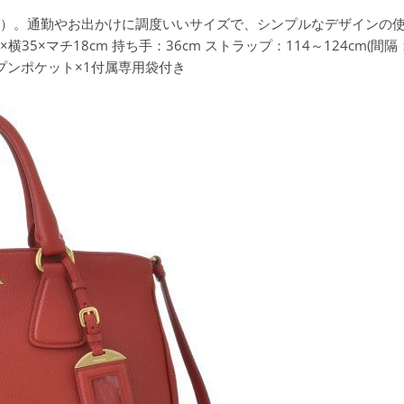
ッド）。通勤やお出かけに調度いいサイズで、シンプルなデザインの使
4×横35×マチ18cm 持ち手：36cm ストラップ：114～124cm(間隔：
プンポケット×1付属
専用袋付き