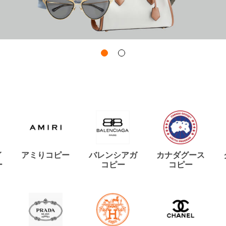
イ
アミりコピー
バレンシアガ
カナダグース
ー
コピー
コピー