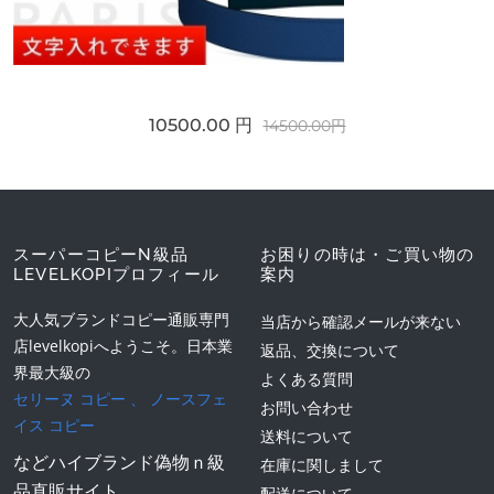
10500.00 円
14500.00円
スーパーコピーN級品
お困りの時は・ご買い物の
LEVELKOPIプロフィール
案内
大人気ブランドコピー通販専門
当店から確認メールが来ない
店levelkopiへようこそ。日本業
返品、交換について
界最大級の
よくある質問
セリーヌ コピー
、
ノースフェ
お問い合わせ
イス コピー
送料について
などハイブランド偽物ｎ級
在庫に関しまして
品直販サイト。
配送について