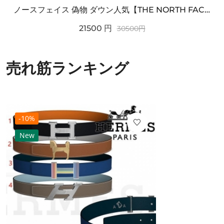
ノースフェイス 偽物 ダウン人気【THE NORTH FACE】M'S 7 SUMMIT HIM...
21500
円
30500
円
売れ筋ランキング
-10%
New