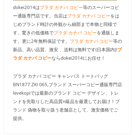
dokei2014は
プラダ カナパ コピー
等のスーパーコピ
ー通販専門店です。当店は
プラダ カナパ コピー
をは
じめブランド時計の外観から細部まで本物と同様で
す。驚きの低価格で
プラダ カナパ コピー
を通販しま
す。更に2年無料保証です。
プラダ カナパ コピー
等の
新品、高い品質、激安 、送料は無料です(日本国内)!
プ
ラダ カナパ コピー
ならdokei2014にお任せ！
プラダ カナパ コピー キャンバス トートバッグ
BN1877 ZKI 065,ブランド スーパーコピー通販専門店
levekopiでは最新のブランド コピー デザイン、トレ
ンドを先取りした高品質n級品を厳選してお届け！ブ
ランド 偽物を取り扱う老舗店として、激安価格でご
提供。