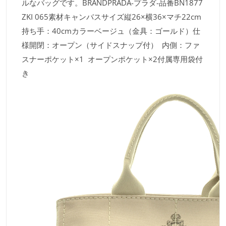
ルなバッグです。BRANDPRADA-プラダ-品番BN1877
ZKI 065素材キャンバスサイズ縦26×横36×マチ22cm
持ち手：40cmカラーベージュ（金具：ゴールド）仕
様開閉：オープン（サイドスナップ付） 内側：ファ
スナーポケット×1 オープンポケット×2付属専用袋付
き