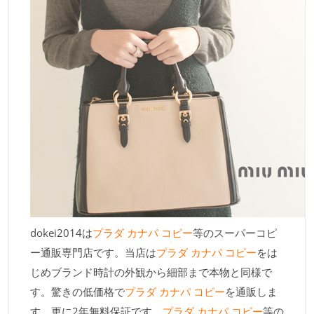
dokei2014は
プラダ カナパ コピー
等のスーパーコピ
ー通販専門店です。当店は
プラダ カナパ コピー
をは
じめブランド時計の外観から細部まで本物と同様で
す。驚きの低価格で
プラダ カナパ コピー
を通販しま
す。更に2年無料保証です。
プラダ カナパ コピー
等の