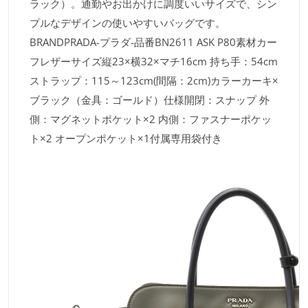
ラック）。通勤やお出かけに調度いいサイズで、シン
プルなデザインの使いやすいバッグです。
BRANDPRADA-プラダ-品番BN2611 ASK P80素材カー
フレザーサイズ縦23×横32×マチ16cm 持ち手：54cm
ストラップ：115～123cm(間隔：2cm)カラーカーキ×
ブラック（金具：ゴールド）仕様開閉：スナップ 外
側：マグネットポケット×2 内側：ファスナーポケッ
ト×2 オープンポケット×1付属専用袋付き