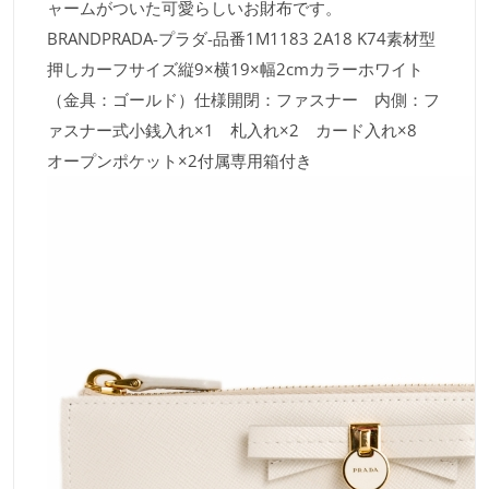
ャームがついた可愛らしいお財布です。
BRANDPRADA-プラダ-品番1M1183 2A18 K74素材型
押しカーフサイズ縦9×横19×幅2cmカラーホワイト
（金具：ゴールド）仕様開閉：ファスナー 内側：フ
ァスナー式小銭入れ×1 札入れ×2 カード入れ×8
オープンポケット×2付属専用箱付き