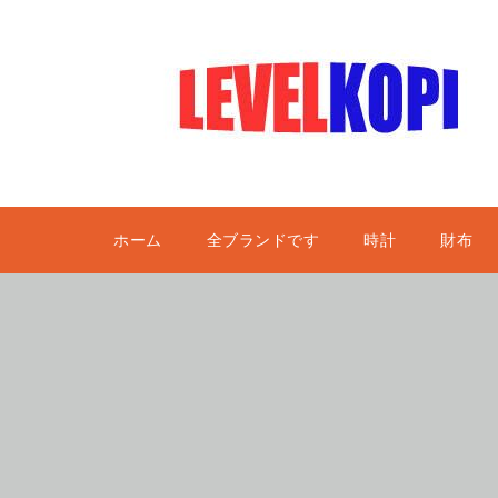
ホーム
全ブランドです
時計
財布