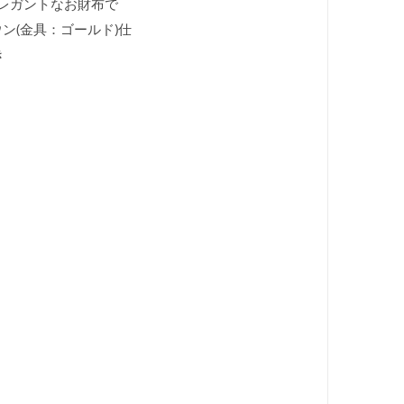
エレガントなお財布で
ラウン(金具：ゴールド)仕
き