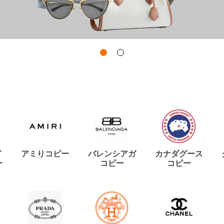
イ
アミりコピー
バレンシアガ
カナダグース
ー
コピー
コピー