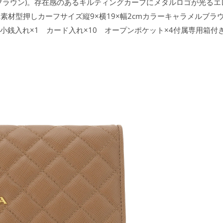
ブラウン)。存在感のあるキルティングカーフにメタルロゴが光る
EI 98L素材型押しカーフサイズ縦9×横19×幅2cmカラーキャラメルブ
小銭入れ×1 カード入れ×10 オープンポケット×4付属専用箱付