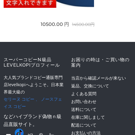
10500.00 円
14500.00円
スーパーコピーN級品
お困りの時は・ご買い物の
LEVELKOPIプロフィール
案内
大人気ブランドコピー通販専門
当店から確認メールが来ない
店levelkopiへようこそ。日本業
返品、交換について
界最大級の
よくある質問
セリーヌ コピー
、
ノースフェ
お問い合わせ
イス コピー
送料について
などハイブランド偽物ｎ級
在庫に関しまして
品直販サイト。
配送について
お支払いの方法