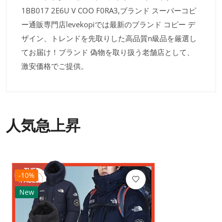
1BB017 2E6U V COO F0RA3,ブランド スーパーコピ
ー通販専門店levekopiでは最新のブランド コピー デ
ザイン、トレンドを先取りした高品質n級品を厳選し
てお届け！ブランド 偽物を取り扱う老舗店として、
激安価格でご提供。
人気急上昇
-10%
New