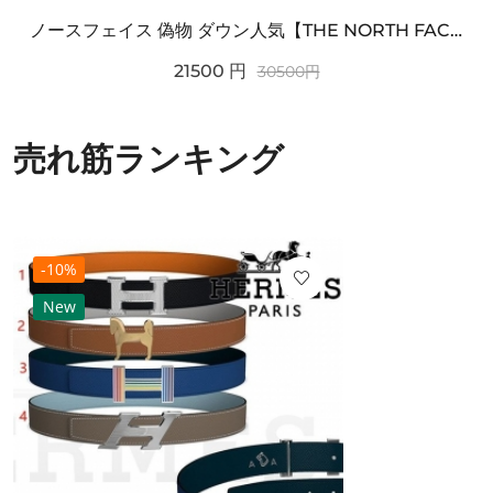
ノースフェイス 偽物 ダウン人気【THE NORTH FACE】M'S 7 SUMMIT HIM...
21500
円
30500
円
売れ筋ランキング
-10%
New