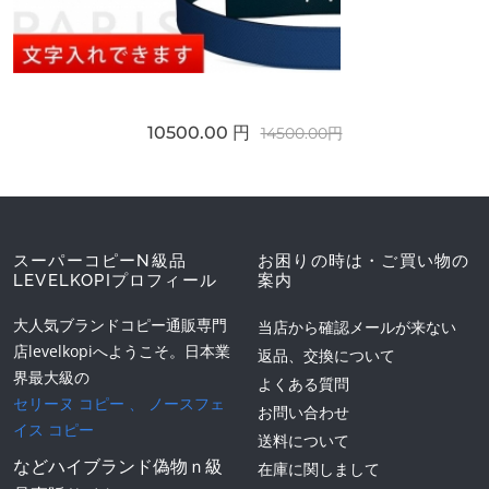
10500.00 円
14500.00円
スーパーコピーN級品
お困りの時は・ご買い物の
LEVELKOPIプロフィール
案内
大人気ブランドコピー通販専門
当店から確認メールが来ない
店levelkopiへようこそ。日本業
返品、交換について
界最大級の
よくある質問
セリーヌ コピー
、
ノースフェ
お問い合わせ
イス コピー
送料について
などハイブランド偽物ｎ級
在庫に関しまして