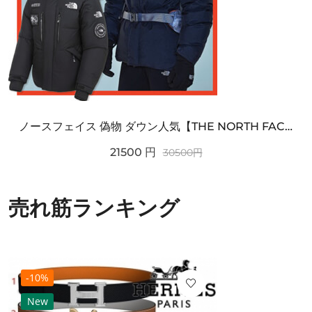
ノースフェイス 偽物 ダウン人気【THE NORTH FACE】M'S 7 SUMMIT HIM...
21500
円
30500
円
売れ筋ランキング
-10%
New