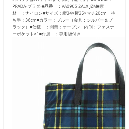
PRADA-プラダ-■品番 ：VA0905 2ALX JZM■素
材 ：ナイロン■サイズ：縦34×横35×マチ20cm 持
ち手：36cm■カラー：ブルー（金具：シルバー＆ブ
ラック）■仕様 ：開閉：オープン 内側：ファスナ
ーポケット×1■付属 ：専用袋付き