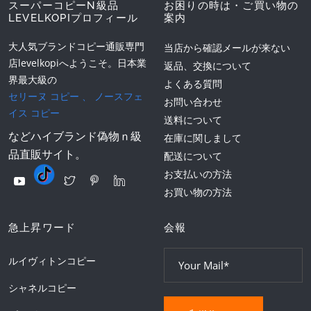
スーパーコピーN級品
お困りの時は・ご買い物の
LEVELKOPIプロフィール
案内
大人気ブランドコピー通販専門
当店から確認メールが来ない
店levelkopiへようこそ。日本業
返品、交換について
界最大級の
よくある質問
セリーヌ コピー
、
ノースフェ
お問い合わせ
イス コピー
送料について
などハイブランド偽物ｎ級
在庫に関しまして
品直販サイト。
配送について
お支払いの方法
お買い物の方法
急上昇ワード
会報
ルイヴィトンコピー
シャネルコピー