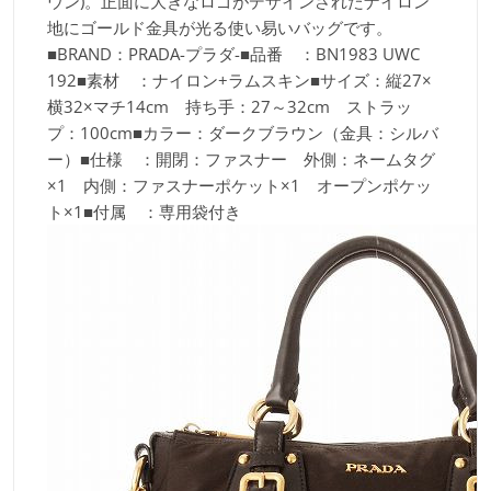
ウン)。正面に大きなロゴがデザインされたナイロン
地にゴールド金具が光る使い易いバッグです。
■BRAND：PRADA-プラダ-■品番 ：BN1983 UWC
192■素材 ：ナイロン+ラムスキン■サイズ：縦27×
横32×マチ14cm 持ち手：27～32cm ストラッ
プ：100cm■カラー：ダークブラウン（金具：シルバ
ー）■仕様 ：開閉：ファスナー 外側：ネームタグ
×1 内側：ファスナーポケット×1 オープンポケッ
ト×1■付属 ：専用袋付き