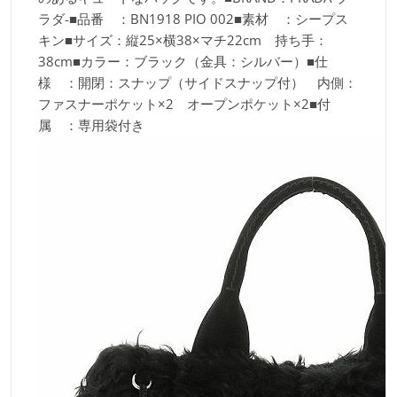
ラダ-■品番 ：BN1918 PIO 002■素材 ：シープス
キン■サイズ：縦25×横38×マチ22cm 持ち手：
38cm■カラー：ブラック（金具：シルバー）■仕
様 ：開閉：スナップ（サイドスナップ付） 内側：
ファスナーポケット×2 オープンポケット×2■付
属 ：専用袋付き