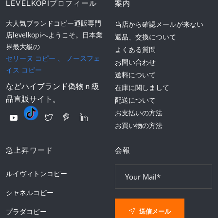
LEVELKOPIプロフィール
案内
大人気ブランドコピー通販専門
当店から確認メールが来ない
店levelkopiへようこそ。日本業
返品、交換について
界最大級の
よくある質問
セリーヌ コピー
、
ノースフェ
お問い合わせ
イス コピー
送料について
などハイブランド偽物ｎ級
在庫に関しまして
品直販サイト。
配送について
お支払いの方法
お買い物の方法
急上昇ワード
会報
ルイヴィトンコピー
シャネルコピー
送信メール
プラダコピー