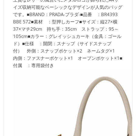
イズ収納可能なベーシックなデザインが人気のバッグ
です。■BRAND：PRADA-プラダ-■品番 ：BR4393
BBE 572■素材 ：型押しカーフ■サイズ：縦27×横
37×マチ29cm 持ち手：35cm ストラップ：95～
105cm■カラー：グレイッシュカーキ（金具：ゴール
ド）■仕様 ：開閉：スナップ（サイドスナップ
付） 外側：スナップポケット×2 ネームタグ×1
内側：ファスナーポケット×1 オープンポケット×1■
付属 ：専用袋付き