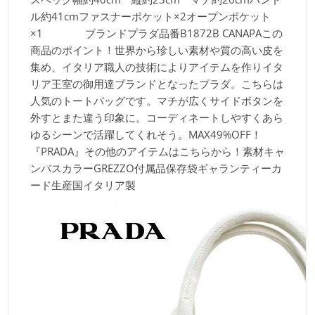
ル約41cmファスナーポケット×2オープンポケット
×1 ブランド
プラダ品番
B1872B CANAPAこの
商品のポイント！
世界から珍しい素材や質の高い皮を
集め、イタリア職人の技術によりアイテムを作りイタ
リア王室の御用達ブランドとなったプラダ。こちらは
人気のトートバッグです。マチが広くサイドボタンを
外すとまた違う印象に。コーディネートしやすくあら
ゆるシーンで活躍してくれそう。MAX49%OFF！
『PRADA』その他のアイテムはこちらから！素材
キャ
ンバスカラー
GREZZO付属品
保存袋ギャランティーカ
ード生産国
イタリア製