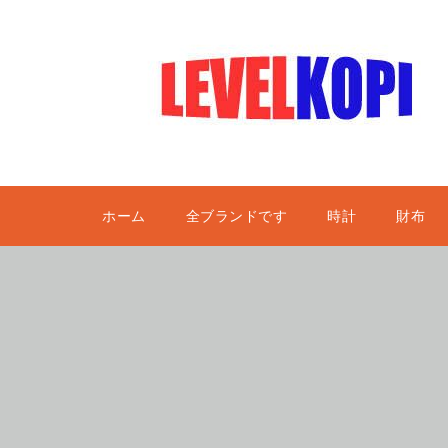
ホーム
全ブランドです
時計
財布