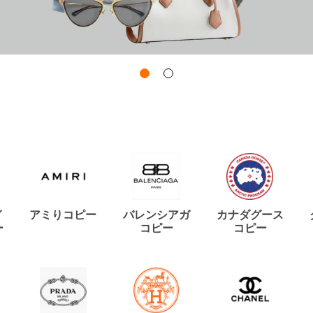
イ
アミりコピー
バレンシアガ
カナダグース
ー
コピー
コピー