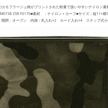
。人気のカモフラージュ柄がプリントされた軽量で扱いやすいナイロン
38 ZSR F0170■素材 ：ナイロン＋カーフ■サイズ：縦11×横9
開閉：オープン 内側：札入れ×2 カード入れ×4 スナップ式小