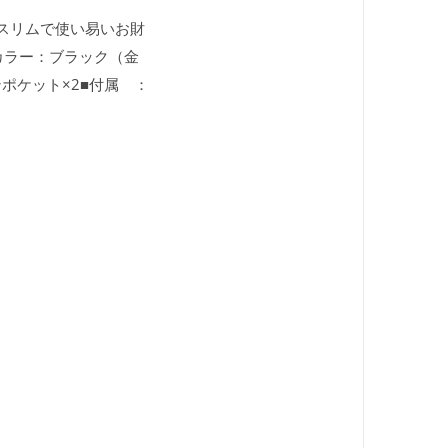
たスリムで使い易いお財
cm■カラー：ブラック（金
ポケット×2■付属 ：