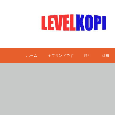
ホーム
全ブランドです
時計
財布