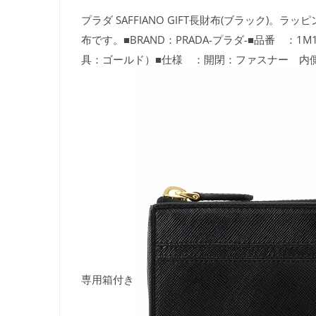
プラダ SAFFIANO GIFT長財布(ブラック
布です。■BRAND：PRADA-プラダ-■品番 ：1M
具：ゴールド）■仕様 ：開閉：ファスナー 内側
専用箱付き