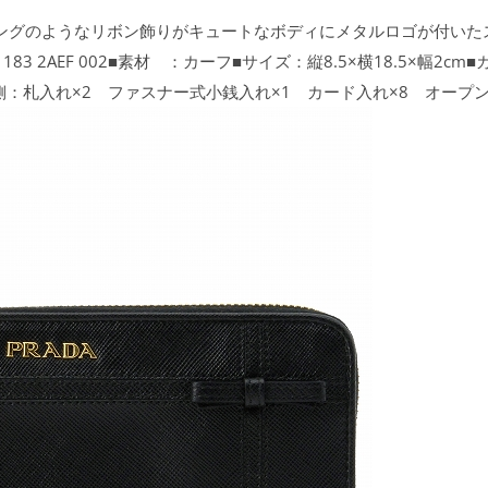
)。ラッピングのようなリボン飾りがキュートなボディにメタルロゴが付い
1183 2AEF 002■素材 ：カーフ■サイズ：縦8.5×横18.5×幅2
：札入れ×2 ファスナー式小銭入れ×1 カード入れ×8 オープン