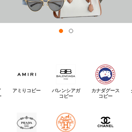
イ
アミりコピー
バレンシアガ
カナダグース
ー
コピー
コピー