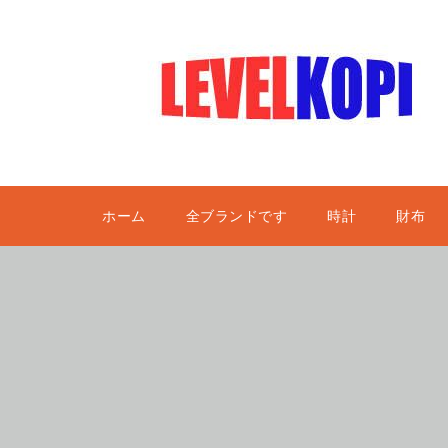
ホーム
全ブランドです
時計
財布