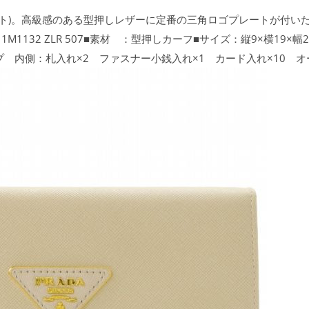
(オフホワイト)。高級感のある型押しレザーに定番の三角ロゴプレートが付
：1M1132 ZLR 507■素材 ：型押しカーフ■サイズ：縦9×横19×
 内側：札入れ×2 ファスナー小銭入れ×1 カード入れ×10 オ