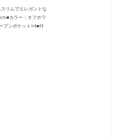
いたスリムでエレガントな
幅2cm■カラー：オフホワ
ープンポケット×4■付