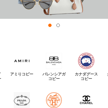
イ
アミりコピー
バレンシアガ
カナダグース
ー
コピー
コピー