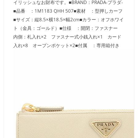
イリッシュなお財布です。■BRAND：PRADA-プラダ-
■品番 ：1M1183 QHH 507■素材 ：型押しカーフ
■サイズ：縦8.5×横18.5×幅2cm■カラー：オフホワイ
ト（金具：ゴールド）■仕様 ：開閉：ファスナー
内側：札入れ×2 ファスナー式小銭入れ×1 カード
入れ×8 オープンポケット×2■付属 ：専用箱付き