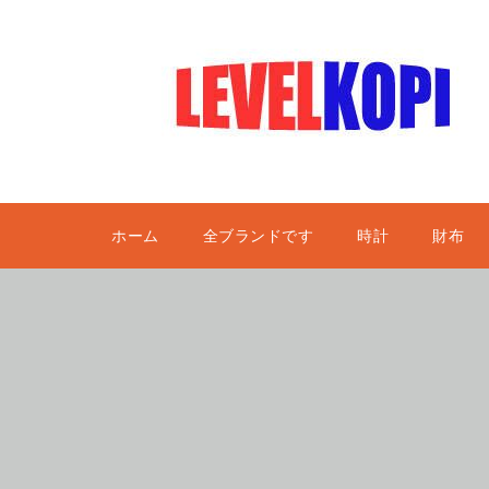
ホーム
全ブランドです
時計
財布