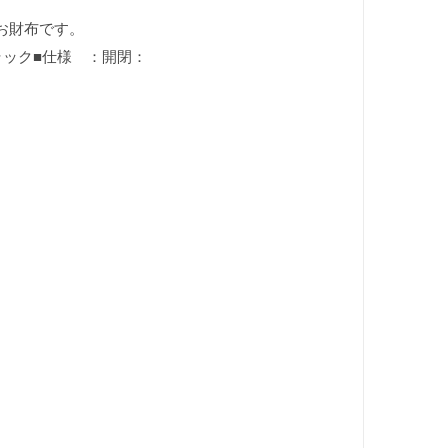
のお財布です。
：ブラック■仕様 ：開閉：