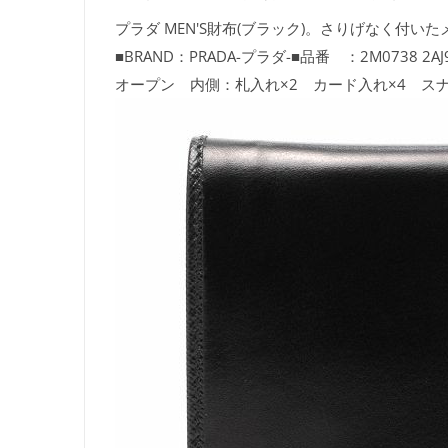
プラダ MEN'S財布(ブラック)。さりげなく
■BRAND：PRADA-プラダ-■品番 ：2M0738
オープン 内側：札入れ×2 カード入れ×4 ス