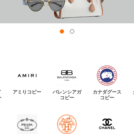
イ
アミりコピー
バレンシアガ
カナダグース
ー
コピー
コピー