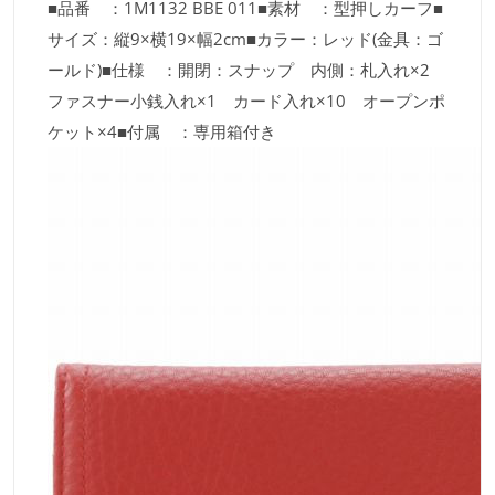
■品番 ：1M1132 BBE 011■素材 ：型押しカーフ■
サイズ：縦9×横19×幅2cm■カラー：レッド(金具：ゴ
ールド)■仕様 ：開閉：スナップ 内側：札入れ×2
ファスナー小銭入れ×1 カード入れ×10 オープンポ
ケット×4■付属 ：専用箱付き