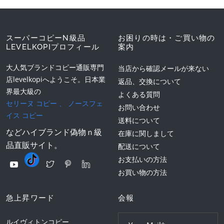
スーパーコピーN級品
お困りの時は・ご買い物の
LEVELKOPIプロフィール
案内
大人気ブランドコピー通販専門
当店から確認メールが来ない
店levelkopiへようこそ。日本業
返品、交換について
界最大級の
よくある質問
セリーヌ コピー
、
ノースフェ
お問い合わせ
イス コピー
送料について
などハイブランド偽物ｎ級
在庫に関しまして
品直販サイト。
配送について
お支払いの方法
お買い物の方法
急上昇ワード
会報
ルイヴィトンコピー