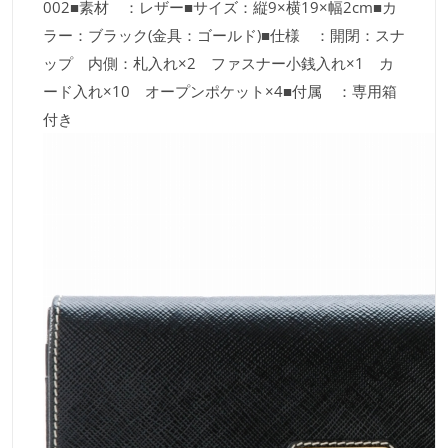
002■素材 ：レザー■サイズ：縦9×横19×幅2cm■カ
ラー：ブラック(金具：ゴールド)■仕様 ：開閉：スナ
ップ 内側：札入れ×2 ファスナー小銭入れ×1 カ
ード入れ×10 オープンポケット×4■付属 ：専用箱
付き