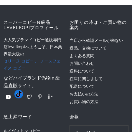
スーパーコピーN級品
お困りの時は・ご買い物の
LEVELKOPIプロフィール
案内
大人気ブランドコピー通販専門
当店から確認メールが来ない
店levelkopiへようこそ。日本業
返品、交換について
界最大級の
よくある質問
セリーヌ コピー
、
ノースフェ
お問い合わせ
イス コピー
送料について
などハイブランド偽物ｎ級
在庫に関しまして
品直販サイト。
配送について
お支払いの方法
お買い物の方法
急上昇ワード
会報
ルイヴィトンコピー