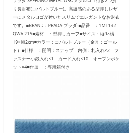
プラダ SAFFIANO METAL OROメタルロゴ付き2つ折
り長財布(コバルトブルー)。高級感のある型押しレザ
ーにメタルロゴが付いたスリムでエレガントなお財布
です。■BRAND：PRADA-プラダ-■品番 ：1M1132
QWA 215■素材 ：型押しカーフ■サイズ：縦9×横
19×幅2cm■カラー：コバルトブルー（金具：ゴール
ド）■仕様 ：開閉：スナップ 内側：札入れ×2 フ
ァスナー小銭入れ×1 カード入れ×10 オープンポケ
ット×4■付属 ：専用箱付き