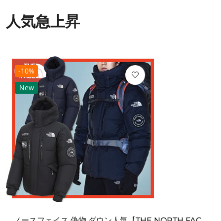
人気急上昇
-10%
New
ノースフェイス 偽物 ダウン人気【THE NORTH FACE】M'S 7 SUMMIT HIM...