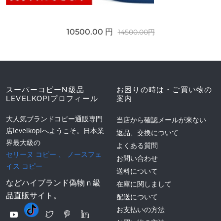
10500.00 円
14500.00円
スーパーコピーN級品
お困りの時は・ご買い物の
LEVELKOPIプロフィール
案内
大人気ブランドコピー通販専門
当店から確認メールが来ない
店levelkopiへようこそ。日本業
返品、交換について
界最大級の
よくある質問
セリーヌ コピー
、
ノースフェ
お問い合わせ
イス コピー
送料について
などハイブランド偽物ｎ級
在庫に関しまして
品直販サイト。
配送について
お支払いの方法