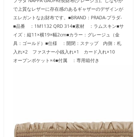
プラダ NAPPA GAUFRE長財布(グレージュ)。しなやか
で上質なレザーに存在感のあるギャザーのデザインが
エレガントなお財布です。■BRAND：PRADA-プラダ-
■品番 ：1M1132 QRD 314■素材 ：ラムスキン■サ
イズ：縦11×横19×幅2cm■カラー：グレージュ（金
具：ゴールド）■仕様 ：開閉：スナップ 内側：札
入れ×2 ファスナー小銭入れ×1 カード入れ×10
オープンポケット×4■付属 ：専用箱付き