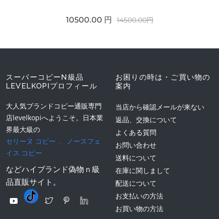
10500.00 円
14500.00円
スーパーコピーN級品
お困りの時は・ご買い物の
LEVELKOPIプロフィール
案内
大人気ブランドコピー通販専門
当店から確認メールが来ない
店levelkopiへようこそ。日本業
返品、交換について
界最大級の
よくある質問
セリーヌ コピー
、
ノースフェ
お問い合わせ
イス コピー
送料について
などハイブランド偽物ｎ級
在庫に関しまして
品直販サイト。
配送について
お支払いの方法
お買い物の方法