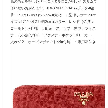
感のある型押しレザーにメタルロゴが付いたスリムで
使い易いお財布です。■BRAND：PRADA-プラダ-■品
番 ：1M1265 QWA 68Z■素材 ：型押しカーフ■サ
イズ：縦11×横21×幅2cm■カラー：レッド（金具：
ゴールド）■仕様 ：開閉：スナップ 内側：ファス
ナー式小銭入れ×1 ファスナーポケット×1 カード
入れ×12 オープンポケット×4■付属 ：専用箱付き