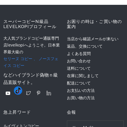
スーパーコピーN級品
お困りの時は・ご買い物の
LEVELKOPIプロフィール
案内
大人気ブランドコピー通販専門
当店から確認メールが来ない
店levelkopiへようこそ。日本業
返品、交換について
界最大級の
よくある質問
セリーヌ コピー
、
ノースフェ
お問い合わせ
イス コピー
送料について
などハイブランド偽物ｎ級
在庫に関しまして
品直販サイト。
配送について
お支払いの方法
お買い物の方法
急上昇ワード
会報
ルイヴィトンコピー