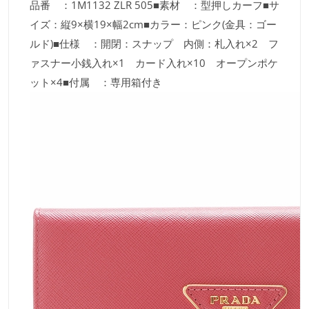
品番 ：1M1132 ZLR 505■素材 ：型押しカーフ■サ
イズ：縦9×横19×幅2cm■カラー：ピンク(金具：ゴー
ルド)■仕様 ：開閉：スナップ 内側：札入れ×2 フ
ァスナー小銭入れ×1 カード入れ×10 オープンポケ
ット×4■付属 ：専用箱付き