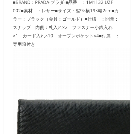
■BRAND：PRADA-プラダ-■品番 ：1M1132 UZF
002■素材 ：レザー■サイズ：縦9×横19×幅2cm■カ
ラー：ブラック（金具：ゴールド）■仕様 ：開閉：
スナップ 内側：札入れ×2 ファスナー小銭入れ
×1 カード入れ×10 オープンポケット×4■付属 ：
専用箱付き