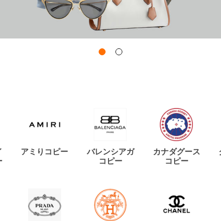
イ
アミりコピー
バレンシアガ
カナダグース
ー
コピー
コピー