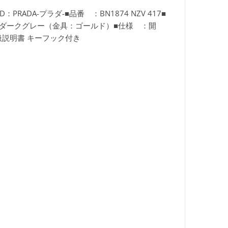
A-プラダ-■品番 ：BN1874 NZV 417■
ラー：ダークグレー（金具：ゴールド）■仕様 ：開
扱説明書 キーフック付き