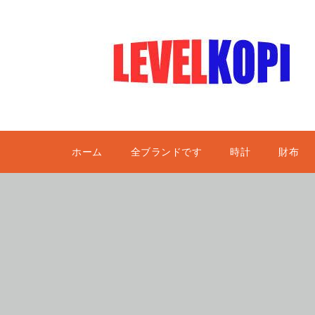
ホーム
全ブランドです
時計
財布