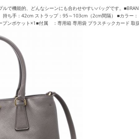
で機能的、どんなシーンにも合わせやすいバッグです。■BRAND：PRAD
m 持ち手：42cm ストラップ：95～103cm（2cm間隔） ■カ
ープンポケット×1■付属 ：専用箱 専用袋 プラスチックカード 取