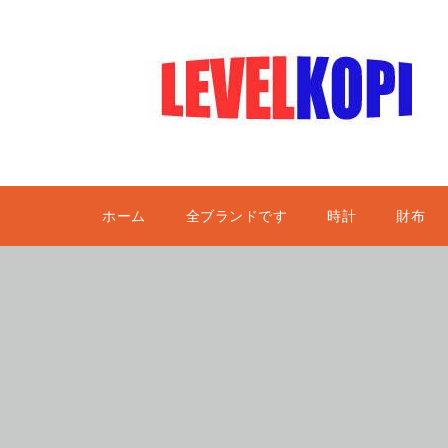
ホーム
全ブランドです
時計
財布