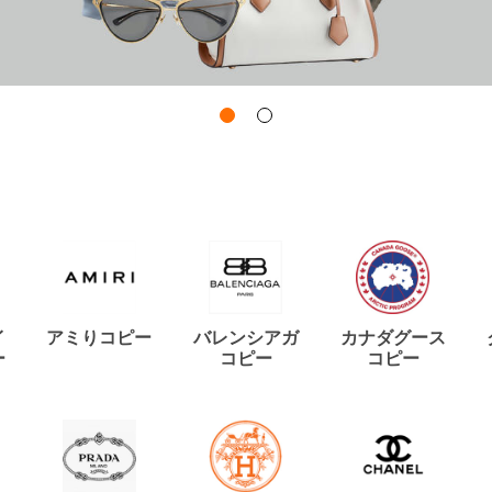
イ
アミりコピー
バレンシアガ
カナダグース
ー
コピー
コピー