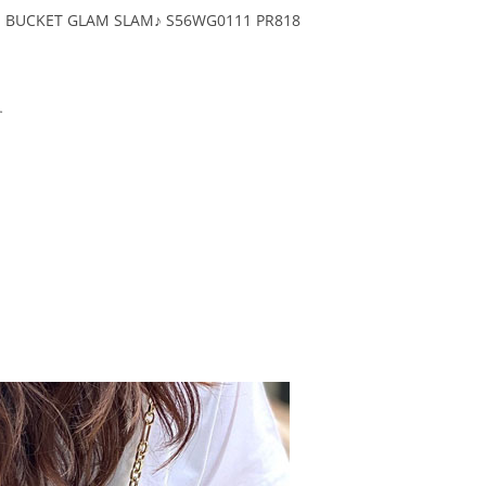
CKET GLAM SLAM♪ S56WG0111 PR818
す