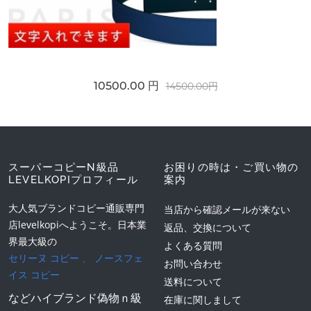
10500.00 円
14500.00円
スーパーコピーN級品
お困りの時は・ご買い物の
LEVELKOPIプロフィール
案内
大人気ブランドコピー通販専門
当店から確認メールが来ない
店levelkopiへようこそ。日本業
返品、交換について
界最大級の
よくある質問
セリーヌ コピー
、
ノースフェ
お問い合わせ
イス コピー
送料について
などハイブランド偽物ｎ級
在庫に関しまして