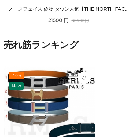
ノースフェイス 偽物 ダウン人気【THE NORTH FACE】M'S 7 SUMMIT HIM...
21500
円
30500
円
売れ筋ランキング
-10%
New