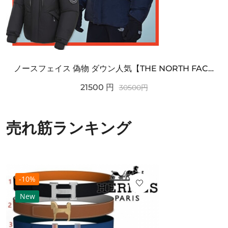
ノースフェイス 偽物 ダウン人気【THE NORTH FACE】M'S 7 SUMMIT HIM...
21500
円
30500
円
売れ筋ランキング
-10%
New