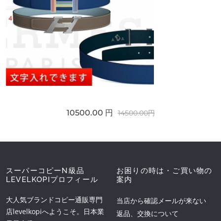
10500.00 円
14500.00円
スーパーコピーN級品
お困りの時は・ご買い物の
LEVELKOPIプロフィール
案内
大人気ブランドコピー通販専門
当店から確認メールが来ない
店levelkopiへようこそ。日本業
返品、交換について