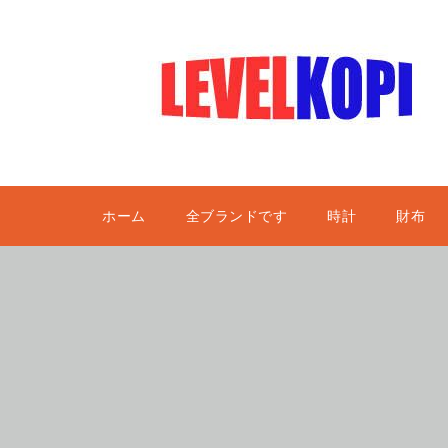
ホーム
全ブランドです
時計
財布